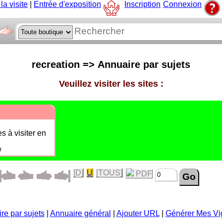
la visite
|
Entrée d'exposition
Inscription
Connexion
recreation => Annuaire par sujets
Veuillez visiter les sites :
s à visiter en
/
[D]
U
[TOUS]
PDF
re par sujets
|
Annuaire général
|
Ajouter URL
|
Générer Mes Vi