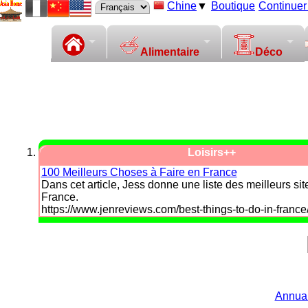
Chine
▼
Boutique
Continuer 
Alimentaire
Déco
Loisirs++
100 Meilleurs Choses à Faire en France
Dans cet article, Jess donne une liste des meilleurs site
France.
https://www.jenreviews.com/best-things-to-do-in-france
Annuai