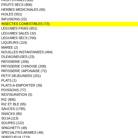
FRUITS FRAIS (380)
FRUITS SECS (806)
HERBES MEDICINALES (65)
HUILES (551)
INFUSIONS (22)
INSECTES COMESTIBLES (73)
LEGUMES FRAIS (651)
LEGUMES SALES (32)
LEGUMES SECS (700)
LIQUEURS (119)
MAREE (2)
NOUILLES INSTANTANEES (494)
OLEAGINEUSES (23)
PATISSERIE (206)
PATISSERIE CHINOISE (208)
PATISSERIE JAPONAISE (72)
PETIT-DEJEUNERS (251)
PLATS (1)
PLATS-A-EMPORTER (39)
POISSONS (77)
RESTAURATION (5)
RIZ (806)
RIZ ET BLE (65)
SAUCES (1785)
SNACKS (80)
SOJA (113)
SOUPES (122)
SPAGHETTI (48)
SPECIALITES ARABES (46)
SPIRITUEUX (719)