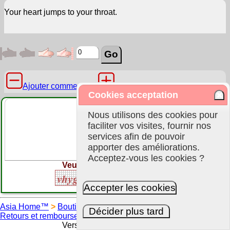
Your heart jumps to your throat.
Ajouter commentaire
Cookies acceptation
Nous utilisons des cookies pour
faciliter vos visites, fournir nos
services afin de pouvoir
apporter des améliorations.
Acceptez-vous les cookies ?
Veuillez recopier la chaîne :
Accepter les cookies
à la f
Asia Home™
>
Boutique
>
|
Conditions générales de vente
|
Décider plus tard
Retours et remboursements
|
Clauses de Confidentialité
|
FAQ
Version :
Mobile
|
Classique