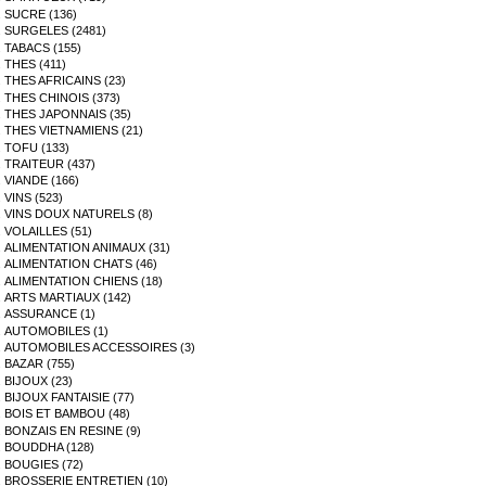
SUCRE (136)
SURGELES (2481)
TABACS (155)
THES (411)
THES AFRICAINS (23)
THES CHINOIS (373)
THES JAPONNAIS (35)
THES VIETNAMIENS (21)
TOFU (133)
TRAITEUR (437)
VIANDE (166)
VINS (523)
VINS DOUX NATURELS (8)
VOLAILLES (51)
ALIMENTATION ANIMAUX (31)
ALIMENTATION CHATS (46)
ALIMENTATION CHIENS (18)
ARTS MARTIAUX (142)
ASSURANCE (1)
AUTOMOBILES (1)
AUTOMOBILES ACCESSOIRES (3)
BAZAR (755)
BIJOUX (23)
BIJOUX FANTAISIE (77)
BOIS ET BAMBOU (48)
BONZAIS EN RESINE (9)
BOUDDHA (128)
BOUGIES (72)
BROSSERIE ENTRETIEN (10)