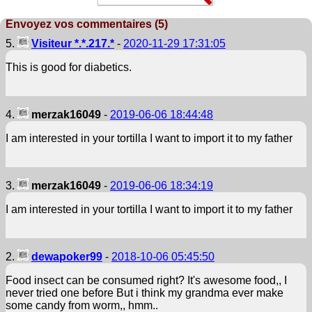
Envoyez vos commentaires (5)
5.
Visiteur *.*.217.*
-
2020-11-29 17:31:05
This is good for diabetics.
4.
merzak16049
-
2019-06-06 18:44:48
I am interested in your tortilla I want to import it to my father
3.
merzak16049
-
2019-06-06 18:34:19
I am interested in your tortilla I want to import it to my father
2.
dewapoker99
-
2018-10-06 05:45:50
Food insect can be consumed right? It's awesome food,, I
never tried one before But i think my grandma ever make
some candy from worm,, hmm..