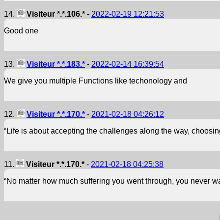
14.
Visiteur *.*.106.*
-
2022-02-19 12:21:53
Good one
13.
Visiteur *.*.183.*
-
2022-02-14 16:39:54
We give you multiple Functions like techonology and
12.
Visiteur *.*.170.*
-
2021-02-18 04:26:12
“Life is about accepting the challenges along the way, choosin
11.
Visiteur *.*.170.*
-
2021-02-18 04:25:38
“No matter how much suffering you went through, you never wa