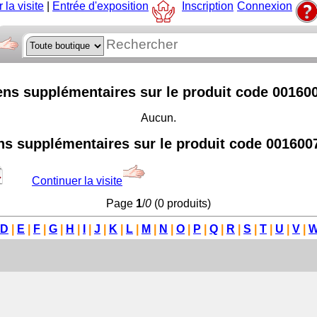
 la visite
|
Entrée d'exposition
Inscription
Connexion
ens supplémentaires sur le produit code 00160
Aucun.
ns supplémentaires sur le produit code 001600
Continuer la visite
Page
1
/
0
(0 produits)
D
|
E
|
F
|
G
|
H
|
I
|
J
|
K
|
L
|
M
|
N
|
O
|
P
|
Q
|
R
|
S
|
T
|
U
|
V
|