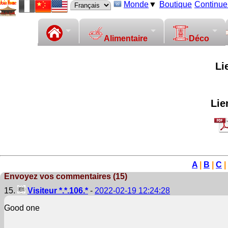
Monde
▼
Boutique
Continuer
Alimentaire
Déco
Li
Lie
A
|
B
|
C
|
Envoyez vos commentaires (15)
15.
Visiteur *.*.106.*
-
2022-02-19 12:24:28
Good one