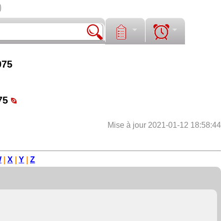
075
75
Mise à jour 2021-01-12 18:58:44
W
|
X
|
Y
|
Z