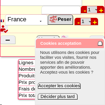
Peser
Cookies acceptation
Nous utilisons des cookies pour
faciliter vos visites, fournir nos
Lignes
1
services afin de pouvoir
apporter des améliorations.
Nombre d'articles
1
Acceptez-vous les cookies ?
Produits + Emballage kg
0,60
Prix produits
9,99
Accepter les cookies
Frais de port
5,10
Prix total
15,09
Décider plus tard