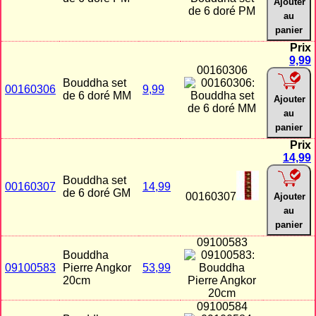
Ajouter
au
panier
Prix
9,99
00160306
Bouddha set
00160306
9,99
de 6 doré MM
Ajouter
au
panier
Prix
14,99
Bouddha set
00160307
14,99
de 6 doré GM
00160307
Ajouter
au
panier
09100583
Bouddha
09100583
Pierre Angkor
53,99
20cm
09100584