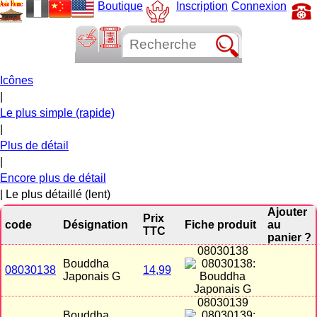
Boutique
Inscription
Connexion
Icônes
|
Le plus simple (rapide)
|
Plus de détail
|
Encore plus de détail
| Le plus détaillé (lent)
Ajouter
Prix
code
Désignation
Fiche produit
au
TTC
panier ?
08030138
Bouddha
08030138
14,99
Japonais G
08030139
Bouddha