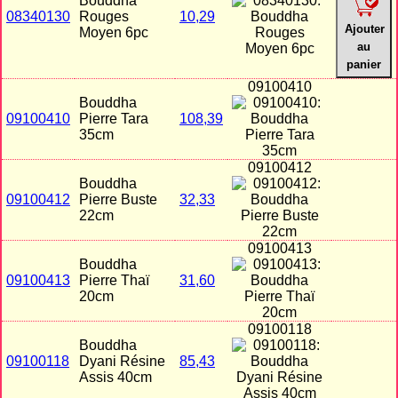
Bouddha
08340130
Rouges
10,29
Ajouter
Moyen 6pc
au
panier
09100410
Bouddha
09100410
Pierre Tara
108,39
35cm
09100412
Bouddha
09100412
Pierre Buste
32,33
22cm
09100413
Bouddha
09100413
Pierre Thaï
31,60
20cm
09100118
Bouddha
09100118
Dyani Résine
85,43
Assis 40cm