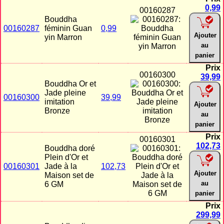
0,99
00160287
Bouddha
00160287
féminin Guan
0,99
Ajouter
yin Marron
au
panier
Prix
00160300
39,99
Bouddha Or et
Jade pleine
00160300
39,99
imitation
Ajouter
Bronze
au
panier
Prix
00160301
102,73
Bouddha doré
Plein d'Or et
00160301
Jade à la
102,73
Ajouter
Maison set de
au
6 GM
panier
Prix
299,99