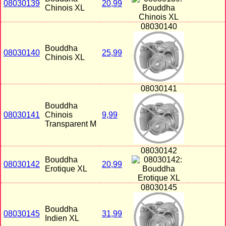
08030139
20,99
Chinois XL
08030140
Bouddha
08030140
25,99
Chinois XL
08030141
Bouddha
08030141
Chinois
9,99
Transparent M
08030142
Bouddha
08030142
20,99
Erotique XL
08030145
Bouddha
08030145
31,99
Indien XL