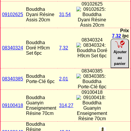
09102625
Bouddha
09102625
Dyani Résine
31,54
Assis 20cm
Prix
7,32
/pc
08340324
Bouddha
08340324
Doré H9cm
7,32
Ajouter
Set 6pc
au
panier
08340385
Bouddha
08340385
2,01
Porte-Clé 6pc
09100418
Bouddha
Guanyin
09100418
314,27
Enseignement
Résine 70cm
Bouddha
Résine