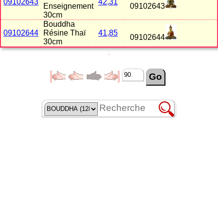
09102643
42,31
Enseignement
09102643
30cm
Bouddha
09102644
Résine Thaï
41,85
09102644
30cm