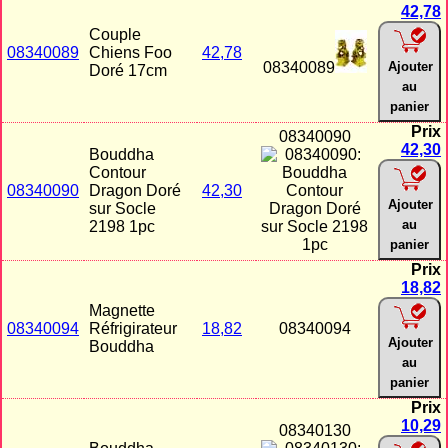
42,78
Couple
08340089
Chiens Foo
42,78
08340089
Ajouter
Doré 17cm
au
panier
Prix
08340090
42,30
Bouddha
Contour
08340090
Dragon Doré
42,30
Ajouter
sur Socle
au
2198 1pc
panier
Prix
18,82
Magnette
08340094
Réfrigirateur
18,82
08340094
Ajouter
Bouddha
au
panier
Prix
10,29
08340130