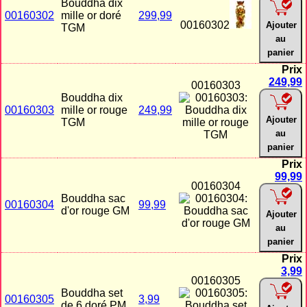
Bouddha dix
00160302
mille or doré
299,99
00160302
Ajouter
TGM
au
panier
Prix
249,99
00160303
Bouddha dix
00160303
mille or rouge
249,99
Ajouter
TGM
au
panier
Prix
99,99
00160304
Bouddha sac
00160304
99,99
d'or rouge GM
Ajouter
au
panier
Prix
3,99
00160305
Bouddha set
00160305
3,99
de 6 doré PM