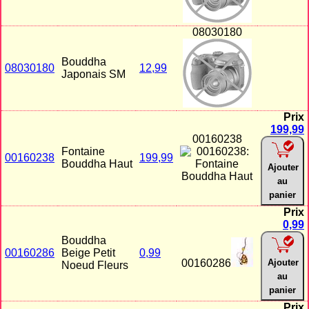
08030180
Bouddha
08030180
12,99
Japonais SM
Prix
199,99
00160238
Fontaine
00160238
199,99
Bouddha Haut
Ajouter
au
panier
Prix
0,99
Bouddha
00160286
Beige Petit
0,99
00160286
Ajouter
Noeud Fleurs
au
panier
Prix