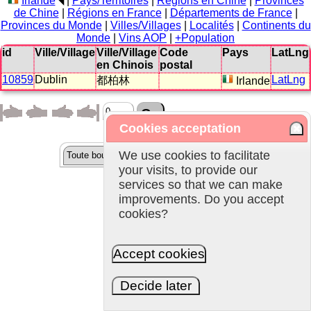
Irlande
◥
|
Pays/Territoires
|
Régions en Chine
|
Provinces
de Chine
|
Régions en France
|
Départements de France
|
Provinces du Monde
|
Villes/Villages
|
Localités
|
Continents du
Monde
|
Vins AOP
|
+Population
id
Ville/Village
Ville/Village
Code
Pays
LatLng
en Chinois
postal
10859
Dublin
LatLng
都柏林
Irlande
Cookies acceptation
We use cookies to facilitate
your visits, to provide our
services so that we can make
improvements. Do you accept
cookies?
Accept cookies
Decide later