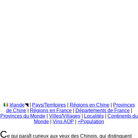
Irlande
◥
|
Pays/Territoires
|
Régions en Chine
|
Provinces
de Chine
|
Régions en France
|
Départements de France
|
Provinces du Monde
|
Villes/Villages
|
Localités
|
Continents du
Monde
|
Vins AOP
|
+Population
C
e qui paraît curieux aux yeux des Chinois, qui distinguent