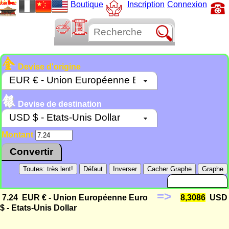
Boutique
Inscription
Connexion
Devise d'origine
Devise de destination
Montant
=>
7.24
EUR € - Union Européenne Euro
8,3086
USD
$ - Etats-Unis Dollar