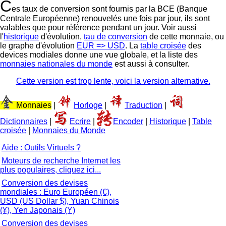
C
es taux de conversion sont fournis par la BCE (Banque
Centrale Européenne) renouvelés une fois par jour, ils sont
valables que pour référence pendant un jour. Voir aussi
l'
historique
d'évolution,
tau de conversion
de cette monnaie, ou
le graphe d'évolution
EUR => USD
. La
table croisée
des
devices modiales donne une vue globale, et la liste des
monnaies nationales du monde
est aussi à consulter.
Cette version est trop lente, voici la version alternative.
Monnaies
|
Horloge
|
Traduction
|
Dictionnaires
|
Ecrire
|
Encoder
|
Historique
|
Table
croisée
|
Monnaies du Monde
Aide : Outils Virtuels ?
Moteurs de recherche Internet les
plus populaires, cliquez ici...
Conversion des devises
mondiales : Euro Européen (€),
USD (US Dollar $), Yuan Chinois
(¥), Yen Japonais (Y)
Conversion des devises