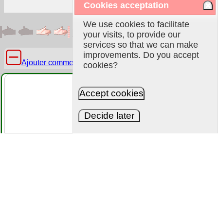
Cookies acceptation
We use cookies to facilitate
your visits, to provide our
services so that we can make
improvements. Do you accept
Ajouter commentaire
cookies?
Accept cookies
Bott
Decide later
Veuillez recopier la chaîne :
Asia Home™
>
Outils
>
Monnaie
>
Conversion des devises
mondiales : Euro Européen (€), USD (US Dollar $), Yuan
Chinois (¥), Yen Japonais (Ұ): [EUR € - Union Européenne
Euro] => [USD $ - Etats-Unis Dollar]
|
Conditions générales
de vente
|
Retours et remboursements
|
Clauses de