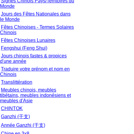
Signes Chinois Pays/Territoires du
Monde
Jours des Fêtes Nationales dans
le Monde
Fêtes Chinoises - Termes Solaires
Chinois
Fêtes Chinoises Lunaires
Fengshui (Feng Shui)
Jours chinois fastes & propices
d'une année
Traduire votre prénom et nom en
Chinois
Translittération
Meubles chinois, meubles
tibétains, meubles indonésiens et
meubles d'Asie
CHINTOK
Ganzhi (干支)
Année Ganzhi (干支)
Chine en 3x8