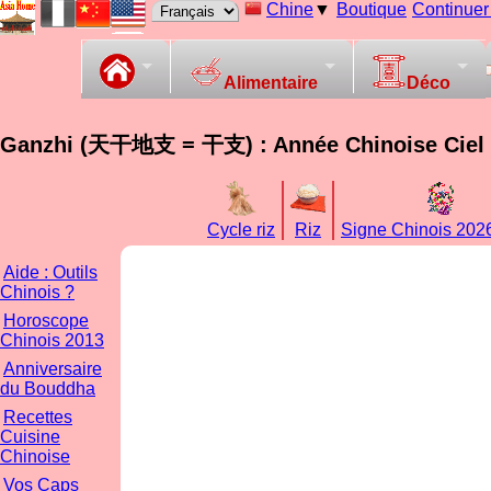
Chine
▼
Boutique
Continuer 
Alimentaire
Déco
Ganzhi (天干地支 = 干支) : Année Chinoise Ciel 
Cycle riz
Riz
Signe Chinois 202
Aide : Outils
Chinois ?
Horoscope
Chinois 2013
Anniversaire
du Bouddha
Recettes
Cuisine
Chinoise
Vos Caps