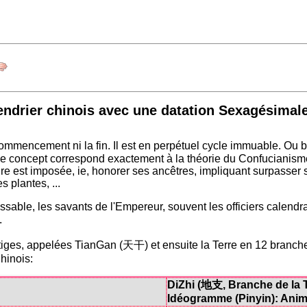
endrier chinois avec une datation Sexagésima
 commencement ni la fin. Il est en perpétuel cycle immuable. Ou 
 concept correspond exactement à la théorie du Confucianisme, 
e est imposée, ie, honorer ses ancêtres, impliquant surpasser s
s plantes, ...
issable, les savants de l'Empereur, souvent les officiers calendr
.
 10 tiges, appelées TianGan (天干) et ensuite la Terre en 12 bra
hinois:
DiZhi (地支, Branche de la T
Idéogramme (Pinyin): Ani