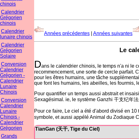
chinois
Calendrier
Grégorien
chinois
Calendrier
Années précédentes
|
Années suivantes
lunaire chinois
Calendrier
Le cal
Grégorien
Solaire
D
Conversion
ans le calendrier chinois, le temps n'a ni le
Calendrier
recommencement, une sorte de cercle parfait. Ce
Grégorien -
pour les êtres humains, une tâche supplémentair
Calendrier
que font les humains, les abeilles, les fourmis, le
Lunaire
Chinois
Pour quantifier un temps aussi abstrait et insais
Sexagésimal. ie, le système Ganzhi 干支纪年法
Conversion
Calendrier
Pour ce faire, Le ciel a été d'abord divisé en
Lunaire
Chinois -
symbole, et aussi appélé Animal du Zodiaque C
Calendrier
Grégorien
TianGan (天干, Tige du Ciel)
Grands