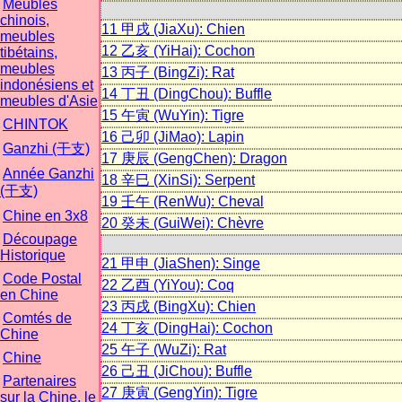
Meubles
chinois,
11 甲戌 (JiaXu): Chien
meubles
12 乙亥 (YiHai): Cochon
tibétains,
meubles
13 丙子 (BingZi): Rat
indonésiens et
14 丁丑 (DingChou): Buffle
meubles d'Asie
15 午寅 (WuYin): Tigre
CHINTOK
16 己卯 (JiMao): Lapin
Ganzhi (干支)
17 庚辰 (GengChen): Dragon
Année Ganzhi
18 辛巳 (XinSi): Serpent
(干支)
19 壬午 (RenWu): Cheval
Chine en 3x8
20 癸未 (GuiWei): Chèvre
Découpage
Historique
21 甲申 (JiaShen): Singe
Code Postal
22 乙酉 (YiYou): Coq
en Chine
23 丙戌 (BingXu): Chien
Comtés de
24 丁亥 (DingHai): Cochon
Chine
25 午子 (WuZi): Rat
Chine
26 己丑 (JiChou): Buffle
Partenaires
27 庚寅 (GengYin): Tigre
sur la Chine, le