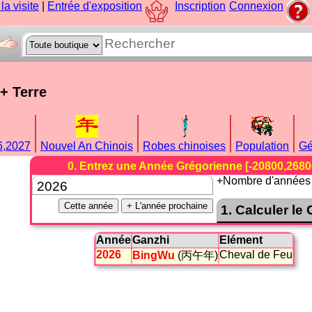
la visite
|
Entrée d'exposition
Inscription
Connexion
+ Terre
6,2027
Nouvel An Chinois
Robes chinoises
Population
Gé
0. Entrez une Année Grégorienne [-20800,2680
+Nombre d'année
Année
Ganzhi
Elément
2026
Cheval de Feu
BingWu
(丙午年)