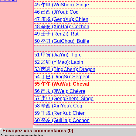
45 午申 (WuShen): Singe
46 己酉 (JiYou): Coq
47 庚戌 (GengXu): Chien
48 辛亥 (XinHai): Cochon
49 壬子 (RenZi): Rat
50 癸丑 (GuiChou): Buffle
51 甲寅 (JiaYin): Tigre
52 乙卯 (YiMao): Lapin
53 丙辰 (BingChen): Dragon
54 丁巳 (DingSi): Serpent
55 午午 (WuWu): Cheval
56 己未 (JiWei): Chèvre
57 庚申 (GengShen): Singe
58 辛酉 (XinYou): Coq
59 壬戌 (RenXu): Chien
60 癸亥 (GuiHai): Cochon
Envoyez vos commentaires (0)