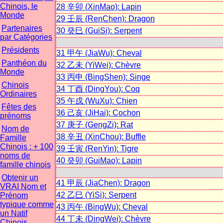
Chinois, le
28 辛卯 (XinMao): Lapin
Monde
29 壬辰 (RenChen): Dragon
Partenaires
30 癸巳 (GuiSi): Serpent
par Catégories
Présidents
31 甲午 (JiaWu): Cheval
Panthéon du
32 乙未 (YiWei): Chèvre
Monde
33 丙申 (BingShen): Singe
Chinois
34 丁酉 (DingYou): Coq
Ordinaires
35 午戌 (WuXu): Chien
Fêtes des
36 己亥 (JiHai): Cochon
prénoms
37 庚子 (GengZi): Rat
Nom de
38 辛丑 (XinChou): Buffle
Famille
Chinois : + 100
39 壬寅 (RenYin): Tigre
noms de
40 癸卯 (GuiMao): Lapin
famille chinois
Obtenir un
41 甲辰 (JiaChen): Dragon
VRAI Nom et
42 乙巳 (YiSi): Serpent
Prénom
typique comme
43 丙午 (BingWu): Cheval
un Natif
44 丁未 (DingWei): Chèvre
Chinois