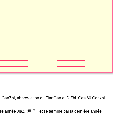
 GanZhi, abbréviation du TianGan et DiZhi. Ces 60 Ganzhi
e année JiaZi (甲子), et se termine par la dernière année