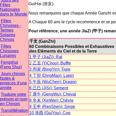
Jours des
GuiHai (癸亥).
Fêtes
Nationales
Nous remarquons que chaque Année Ganzhi est as
dans le Monde
Fêtes
A Chaque 60 ans le cycle recommence et se perp
Chinoises -
Termes
Pour référence, une année JiaZi (甲子) remarq
Solaires
Chinois
干支 (GanZhi)
Fêtes
60 Combinaisons Possibles et Exhaustives
Chinoises
des Eléments du Ciel et de la Terre
Lunaires
1 甲子 (JiaZi): Rat
Fengshui
2 乙丑 (YiChou): Buffle
(Feng Shui)
3 丙寅 (BingYin): Tigre
Jours chinois
4 丁卯 (DingMao): Lapin
fastes &
5 午辰 (WuChen): Dragon
propices d'une
année
6 己巳 (JiSi): Serpent
7 庚午 (GengWu): Cheval
Traduire votre
prénom et nom
8 辛未 (XinWei): Chèvre
en Chinois
9 壬申 (RenShen): Singe
Translittération
10 癸酉 (GuiYou): Coq