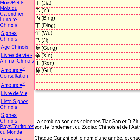
Mois/Petits
甲 (Jia)
Mois du
乙 (Yi)
Calendrier
丙 (Bing)
Lunaire
Chinois
丁 (Ding)
午 (Wu)
Signes
Chinois
己 (Ji)
Age Chinois
庚 (Geng)
Livres de vie -
辛 (Xin)
Animal Chinois
壬 (Ren)
2
Amours ♥
癸 (Gui)
Consultation
2
Amours ♥
Livre de Vie
Liste Signes
Chinois
Signes
Chinois
La combinaison des colonnes TianGan et DiZhi 
Pays/Territoires
sont le fondement du Zodiac Chinois et de l'Ast
du Monde
Chaque Ganzhi est le nom d'une année, et chaqu