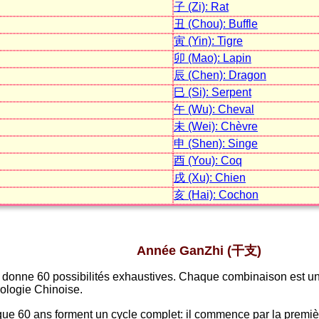
子 (Zi): Rat
丑 (Chou): Buffle
寅 (Yin): Tigre
卯 (Mao): Lapin
辰 (Chen): Dragon
巳 (Si): Serpent
午 (Wu): Cheval
未 (Wei): Chèvre
申 (Shen): Singe
酉 (You): Coq
戌 (Xu): Chien
亥 (Hai): Cochon
Année GanZhi (干支)
donne 60 possibilités exhaustives. Chaque combinaison est un
rologie Chinoise.
e 60 ans forment un cycle complet: il commence par la premièr